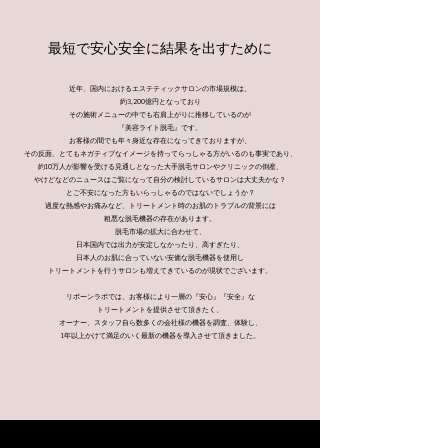
最短で安心安全に結果を出すために
近年、国内におけるエステティックサロンの市場規模は、
約3,200億円となっており
その施術メニューの中でも右肩上がりに推移しているのが
『美容ライト脱毛』です。
お客様の間でも年々身近な存在になってきておりますが、
その反面、とてもネガティブなイメージを持ってらっしゃる方がいるのも事実であり、
約10万人が影響を受ける見通しとなった大手脱毛サロンやクリニックの倒産、
やけどなどのニュースはご覧になって自分の検討しているサロンは大丈夫かな？
とご不安になった方もいらっしゃるのではないでしょうか？
過度な熱感やお痛みなど、トリートメント時のお肌のトラブルの背景には
粗悪な脱毛機器の存在があります。
脱毛市場の拡大に合わせて、
日本国内では出力が安定しなかったり、高すぎたり、
日本人のお肌に合っていない安価な脱毛機器を使用し
トリートメントを行うサロンも増えてきているのが現状でございます。
リボーンラボでは、お客様により一層の『安心』『安全』な
トリートメントを提供させて頂きたく、
オーナー、スタッフ自ら数多くの会社様の機器を調査、体験し、
1年以上かけて満足のいく最新の機器を導入させて頂きました。