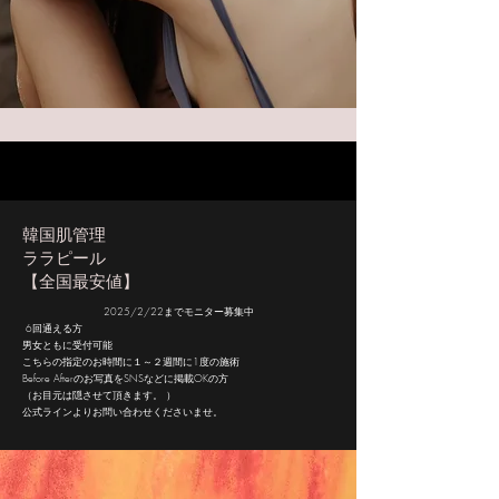
韓国肌管理
ララピール
【全国最安値】
2025/2/22までモニター募集中
6
回通える方
男女ともに受付可能
こちらの指定のお時間に１～２週間に1度の施術
Before Afterのお写真をSNSなどに掲載OKの方
（お目元は隠させて頂きます。 ）
公式ラインよりお問い合わせくださいませ。