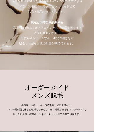
安全な帯域の波長を含む幅広い波長の光の照射により
メラニン色素やヘモグロビンに作用させて
除毛・減毛するしくみです。
脱毛と同時に美肌効果も
IPL脱毛の光はフォトフェイシャルで使用するライト
と同じ種類のため、
黒ずみやシミ、くすみ、毛穴の開きなど
脱毛しながらお肌の改善が期待できます。
オーダーメイド
メンズ脱毛
業界唯一冷却ジェル・保冷剤無しで不快感なし！
-4℃の照射面で痛さを軽減しながらしっかり結果を出せるマシンNEQSTで
なりたい自分へのサポートをオーダーメイドでさせて頂きます！