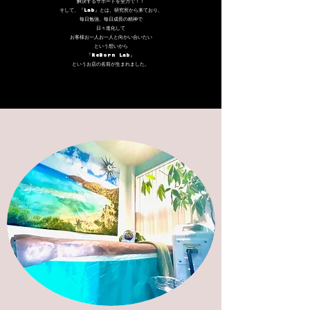
解決するサポートを全力で！！
そして、『Lab』とは、研究所から来ており、
毎日勉強、毎日成長の精神で
日々進化して
お客様お一人お一人と向かい合いたい
という想いから
『ReBorn Lab』
というお店の名前が生まれました。