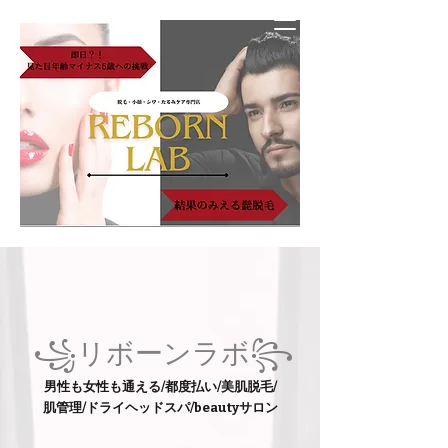
꧁リボーンラボ꧂
男性も女性も通える/都度払い/美肌脱毛/
肌管理/ドライヘッドスパ/beautyサロン