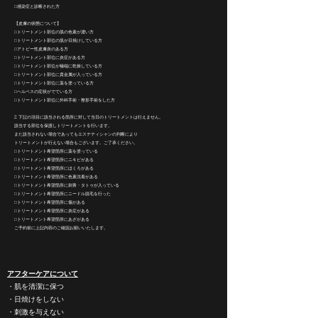
□感染症と診断された方
【皮膚の状態について】
□トリートメント部位の肌の色素が濃い方
□トリートメント部位の肌が日焼けしている方
□アトピー性皮膚炎のある方
□トリートメント部位に炎症がある方
□トリートメント部位が極端に乾燥している方
□トリートメント部位に貴金属が入っている方
□トリートメント部位に薬を塗っている方
□ヘルペスの症状がでている方
□トリートメント部位に外科手術・整形手術をした方
2. 下記の項目に該当される箇所に対して当日のトリートメントは行えません。
該当する部位を保護しトリートメントを行います。
また該当されない場合であってもエステティシャンの判断により
トリートメントが行えない場合もございます。ご了承ください。
□トリートメント希望箇所に薬を塗っている
□トリートメント希望箇所にニキビがある
□トリートメント希望箇所にほくろがある
□トリートメント希望箇所に色素沈着がある
□トリートメント希望箇所に刺青・タトゥが入っている
□トリートメント希望箇所にニードル脱毛を行った
□トリートメント希望箇所に傷がある
□トリートメント希望箇所に炎症がある
□トリートメント希望箇所にあざがある
ご予約前に上記内容のご確認お願いいたします。
アフターケアについて
・肌を清潔に保つ
・日焼けをしない
・刺激を与えない