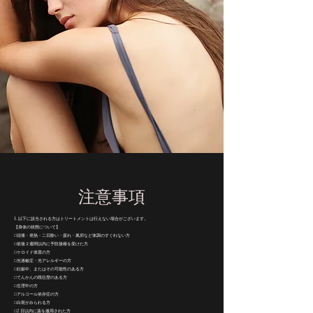
​​注意事項
1. 以下に該当される方はトリートメントは行えない場合がございます。
【身体の状態について】
□頭痛・発熱・二日酔い・疲れ・風邪など体調のすぐれない方
□前後２週間以内に予防接種を受けた方
□ケロイド体質の方
□光過敏症・光アレルギーの方
□妊娠中、またはその可能性のある方
□てんかんの既往歴のある方
□生理中の方
□アルコール依存症の方
□白斑がみられる方
□2 日以内に薬を服用された方