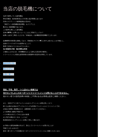
当店の脱毛機について
当店で使用している脱毛機は
厚生労働省、経済産業省などの行政と協力関係にあります
日本エステティック振興協議会が定める
『美容ライト脱毛機器適合審査』をクリアした
数少ない国産機器であります。
この基準を満たした脱毛機は
全体の10%にも満たないということはご存知でしょうか？
結果にも必ずご満足いただける『本物志向』の多機能型美容機器でございます。
皮膚瞬間冷却装置を搭載しており、照射面をマイナス4℃に冷やし続けることを可能にし、
全面サファイヤガラスを使用することで、
業界で主流のクリスタルガラスと比べ、
光の透過率が3倍
、
熱伝導率は15倍
と格段と上がるため、冷却機能向上による更なる安全性の確保と、
トリートメントに有効な波長領域の光透過率の安定性を実現しています。
施術時間が短い
痛みが少ない
お肌に優しい
圧倒的抜け感
現在、守谷、取手、つくばみらい地域では
当サロンでしかこのオーダーメイドトリートメントを受けることができません。
他サロン様での脱毛効果や体感にご不満があるお客様は是非ご体験ください。
また、当店のアイス光フェイシャルはコンディションを整え美しくかつ
様々なお肌のお悩みやアンチエイジングを目指すフェイシャルトリートメントです。
お悩みの原因に直接働きかけ、皮膚表面へのダメージが少なく、
より効果的に施術が可能です。
ハリや弾力が出てシワやたるみの改善、
また毛穴の開きやくすみ・シミなど
肌表面全体の
コンディションを整えて美しく魅せます。
お子様から脱毛未経験の方まで、安心してトリートメントを受けることが
可能でございますので、
是非一度リボーンラボ自慢のオーダーメイドトリートメントをご体験くださいませ。