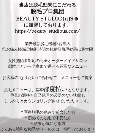
当店は脱毛効果にこだわる
脱毛プロ集団
BEAUTY STUDIO(u)S☻
に加盟しております。
https://beauty-studious.com/
業界最新脱毛機器2台導入
◎お痛み軽減◎施術時間の短縮◎脱毛効果は最大限
女性施術者対応の完全オーダーメイドサロン
部位ごとから全身まで選べる豊富なメニュー
お客様の“なりたい”に合わせて、メニューをご提案
都度払い
脱毛メニューは、基本
となります。
毛量の調整も自己処理の必要のない状態も
しっかりとカウンセリングさせていただきます。
＊医療脱毛の痛みで断念した方
＊初めての脱毛で不安な方
＊結果が気になる方
よくある強引な勧誘やセールスは一切行っておりませ