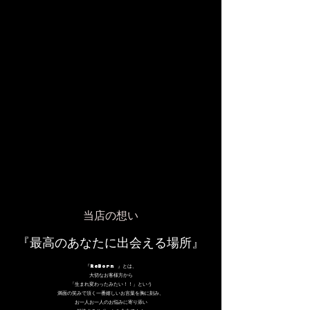
当店の想い
​『最高のあなたに出会える場所』
『ReBorn 』とは、
大切なお客様方から
「生まれ変わったみたい！！」という
満面の笑みで頂く一番嬉しいお言葉を胸に刻み、
お一人お一人のお悩みに寄り添い